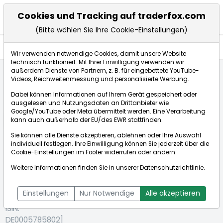
Cookies und Tracking auf traderfox.com
(Bitte wählen Sie Ihre Cookie-Einstellungen)
Aktien
Wir verwenden notwendige Cookies, damit unsere Website
technisch funktioniert. Mit Ihrer Einwilligung verwenden wir
außerdem Dienste von Partnern, z. B. für eingebettete YouTube-
Videos, Reichweitenmessung und personalisierte Werbung.
Startseite
Aktien
Fresenius Medical Care AG
Dabei können Informationen auf Ihrem Gerät gespeichert oder
ausgelesen und Nutzungsdaten an Drittanbieter wie
Google/YouTube oder Meta übermittelt werden. Eine Verarbeitung
Börse:
kann auch außerhalb der EU/des EWR stattfinden.
Sie können alle Dienste akzeptieren, ablehnen oder Ihre Auswahl
individuell festlegen. Ihre Einwilligung können Sie jederzeit über die
Cookie-Einstellungen
im Footer widerrufen oder ändern.
Fresenius
42,180€
+0,72%
Weitere Informationen finden Sie in unserer
Datenschutzrichtlinie
.
Medical
Echtzeit-Aktienkurs Fresenius Medical Care AG
Care AG
Bid:
42,090€
Ask:
42,270€
Einstellungen
Nur Notwendige
Alle akzeptieren
[WKN: 578580 |
ISIN:
DE0005785802]