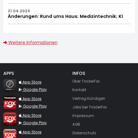
21.04.2023
Änderungen: Rund ums Haus; Medizintechnik; KI
Weitere Informationen
APPS
INFOS
TraderFox Flash
Über TraderFox
App Store
Google Play
Kontakt
TraderFox App
App Store
Vertrag Kündigen
Google Play
Jobs bei TraderFox
TraderFox Pro
App Store
Impressum
Google Play
AGB
TraderFox dpa-AFX ProFeed
App Store
Datenschutz