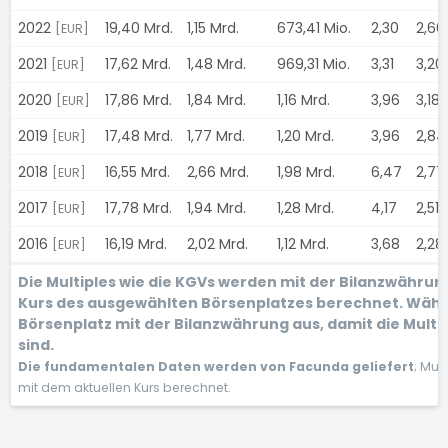
2022
19,40 Mrd.
1,15 Mrd.
673,41 Mio.
2,30
2,66
[EUR]
2021
17,62 Mrd.
1,48 Mrd.
969,31 Mio.
3,31
3,20
[EUR]
2020
17,86 Mrd.
1,84 Mrd.
1,16 Mrd.
3,96
3,18
[EUR]
2019
17,48 Mrd.
1,77 Mrd.
1,20 Mrd.
3,96
2,8
[EUR]
2018
16,55 Mrd.
2,66 Mrd.
1,98 Mrd.
6,47
2,77
[EUR]
2017
17,78 Mrd.
1,94 Mrd.
1,28 Mrd.
4,17
2,51
[EUR]
2016
16,19 Mrd.
2,02 Mrd.
1,12 Mrd.
3,68
2,28
[EUR]
Die Multiples wie die KGVs werden mit der Bilanzwähru
Kurs des ausgewählten Börsenplatzes berechnet. Wähl
Börsenplatz mit der Bilanzwährung aus, damit die Multi
sind.
Die fundamentalen Daten werden von Facunda geliefert
; Mul
mit dem aktuellen Kurs berechnet.