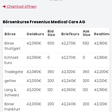
Charttool öffnen
Börsenkurse Fresenius Medical Care AG
Bid
Ask
Börse
Geldkurs
Briefkurs
Realtime
Size
Size
Börse
42,090€
600
42,270€
592
42,180€
Stuttgart
Echtzeit
42,090€
0
42,270€
0
42,180€
Euro
Tradegate
42,080€
360
42,320€
360
42,200€
gettex
42,000€
200
42,240€
200
42,120€
Lang &
42,020€
120
42,360€
120
42,190€
Schwarz
Börse
42,000€
200
42,240€
200
42,120€
Frankfurt