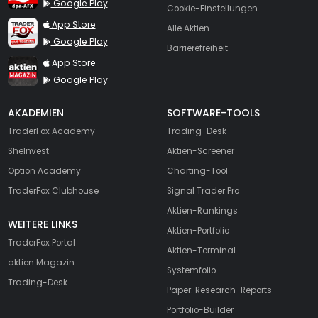
Google Play
Cookie-Einstellungen
TraderFox Live Trading
App Store
Alle Aktien
Google Play
Barrierefreiheit
TraderFox aktien Magazin
App Store
Google Play
AKADEMIEN
SOFTWARE-TOOLS
TraderFox Academy
Trading-Desk
SheInvest
Aktien-Screener
Option Academy
Charting-Tool
TraderFox Clubhouse
Signal Trader Pro
Aktien-Rankings
WEITERE LINKS
Aktien-Portfolio
TraderFox Portal
Aktien-Terminal
aktien Magazin
Systemfolio
Trading-Desk
Paper: Research-Reports
Portfolio-Builder