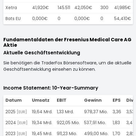
Xetra
41,920€
145.511
42,050€
300
41,985€
Bats EU
0,000€
0
0,000€
0
54,410€
Fundamentaldaten der Fresenius Medical Care AG
Aktie
Aktuelle Geschäftsentwicklung
Sie benötigen die TraderFox Börsensoftware, um die aktuelle
Geschäftsentwicklung einsehen zu können.
Income Statement: 10-Year-Summary
Datum
Umsatz
EBIT
Gewinn
EPS
Div
2025
19,64 Mrd.
1,33 Mrd.
978,37 Mio.
3,36
3,53
[EUR]
2024
19,34 Mrd.
922,05 Mio.
537,91 Mio.
1,83
3,41
[EUR]
2023
19,45 Mrd.
911,23 Mio.
499,00 Mio.
1,70
2,82
[EUR]