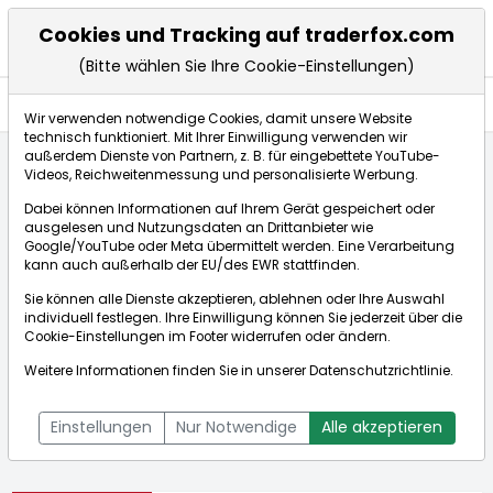
Cookies und Tracking auf traderfox.com
(Bitte wählen Sie Ihre Cookie-Einstellungen)
Aktien
Wir verwenden notwendige Cookies, damit unsere Website
technisch funktioniert. Mit Ihrer Einwilligung verwenden wir
außerdem Dienste von Partnern, z. B. für eingebettete YouTube-
Videos, Reichweitenmessung und personalisierte Werbung.
Startseite
Aktien
Royal Gold Inc.
Dabei können Informationen auf Ihrem Gerät gespeichert oder
ausgelesen und Nutzungsdaten an Drittanbieter wie
Google/YouTube oder Meta übermittelt werden. Eine Verarbeitung
Börse:
kann auch außerhalb der EU/des EWR stattfinden.
Sie können alle Dienste akzeptieren, ablehnen oder Ihre Auswahl
individuell festlegen. Ihre Einwilligung können Sie jederzeit über die
Cookie-Einstellungen
im Footer widerrufen oder ändern.
Royal Gold Inc.
188,525€
+0,68%
Weitere Informationen finden Sie in unserer
Datenschutzrichtlinie
.
Echtzeit-Aktienkurs Royal Gold Inc.
[WKN: 885652 | ISIN:
Bid:
186,150€
Ask:
190,900€
US7802871084]
Einstellungen
Nur Notwendige
Alle akzeptieren
Aktienkurse