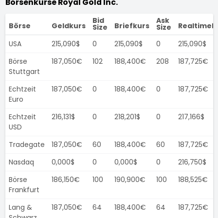
Börsenkurse Royal Gold Inc.
Bid
Ask
Börse
Geldkurs
Briefkurs
Realtimek
Size
Size
USA
215,090$
0
215,090$
0
215,090$
Börse
187,050€
102
188,400€
208
187,725€
Stuttgart
Echtzeit
187,050€
0
188,400€
0
187,725€
Euro
Echtzeit
216,131$
0
218,201$
0
217,166$
USD
Tradegate
187,050€
60
188,400€
60
187,725€
Nasdaq
0,000$
0
0,000$
0
216,750$
Börse
186,150€
100
190,900€
100
188,525€
Frankfurt
Lang &
187,050€
64
188,400€
64
187,725€
Schwarz