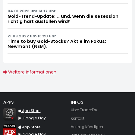
04.01.2023 um 14:17 Uhr
Gold-Trend-Update: … und, wenn die Rezession
richtig hart ausfallen wird?
21.09.2022 um 13:20 Uhr
Time to buy Gold-Stocks? Aktie im Fokus:
Newmont (NEM).
Weitere Informationen
APPS
INFOS
TraderFox Flash
Über TraderFox
App Store
Google Play
Kontakt
TraderFox App
App Store
Vertrag Kündigen
Google Play