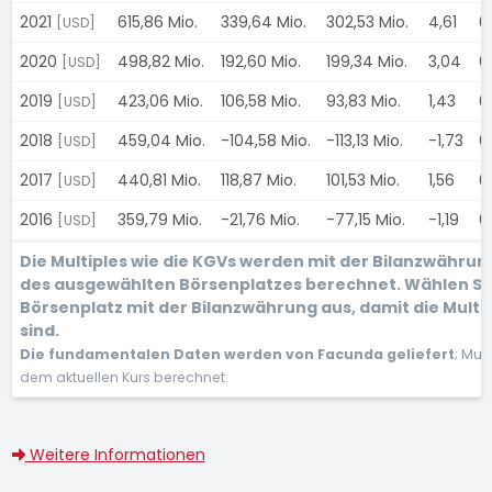
2021
615,86 Mio.
339,64 Mio.
302,53 Mio.
4,61
0
[USD]
2020
498,82 Mio.
192,60 Mio.
199,34 Mio.
3,04
0
[USD]
2019
423,06 Mio.
106,58 Mio.
93,83 Mio.
1,43
0
[USD]
2018
459,04 Mio.
-104,58 Mio.
-113,13 Mio.
-1,73
0
[USD]
2017
440,81 Mio.
118,87 Mio.
101,53 Mio.
1,56
0
[USD]
2016
359,79 Mio.
-21,76 Mio.
-77,15 Mio.
-1,19
0
[USD]
Die Multiples wie die KGVs werden mit der Bilanzwähru
des ausgewählten Börsenplatzes berechnet. Wählen Si
Börsenplatz mit der Bilanzwährung aus, damit die Multi
sind.
Die fundamentalen Daten werden von Facunda geliefert
; Mul
dem aktuellen Kurs berechnet.
Weitere Informationen