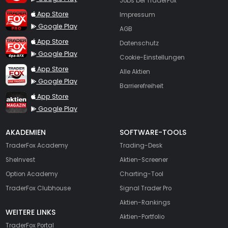
Jobs bei TraderFox
TraderFox Pro
App Store
Impressum
Google Play
AGB
TraderFox dpa-AFX ProFeed
App Store
Datenschutz
Google Play
Cookie-Einstellungen
TraderFox Live Trading
App Store
Alle Aktien
Google Play
Barrierefreiheit
TraderFox aktien Magazin
App Store
Google Play
AKADEMIEN
SOFTWARE-TOOLS
TraderFox Academy
Trading-Desk
SheInvest
Aktien-Screener
Option Academy
Charting-Tool
TraderFox Clubhouse
Signal Trader Pro
Aktien-Rankings
WEITERE LINKS
Aktien-Portfolio
TraderFox Portal