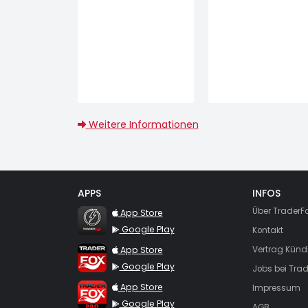
Weitere Informationen
APPS
INFOS
TraderFox Flash
Über TraderF
App Store
Google Play
Kontakt
TraderFox App
App Store
Vertrag Künd
Google Play
Jobs bei Trad
TraderFox Pro
App Store
Impressum
Google Play
AGB