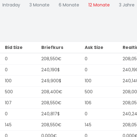
Intraday
3 Monate
6 Monate
12 Monate
3 Jahre
Bid Size
Briefkurs
Ask Size
Realt
0
208,550€
0
208,0
0
240,190$
0
240,19
100
249,900$
100
240,14
500
208,400€
500
208,0
107
208,550€
106
208,0
0
240,817$
0
240,2
145
208,550€
145
208,0
0
0,000€
0
0,000