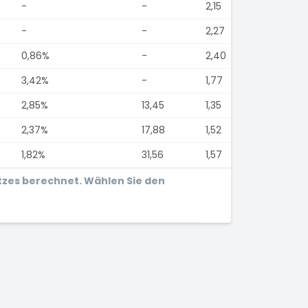
-
-
2,15
-
-
2,27
0,86%
-
2,40
3,42%
-
1,77
2,85%
13,45
1,35
2,37%
17,88
1,52
1,82%
31,56
1,57
tzes berechnet. Wählen Sie den