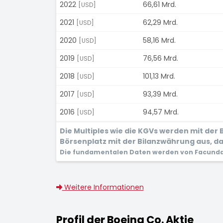
2022
66,61 Mrd.
[USD]
2021
62,29 Mrd.
[USD]
2020
58,16 Mrd.
[USD]
2019
76,56 Mrd.
[USD]
2018
101,13 Mrd.
[USD]
2017
93,39 Mrd.
[USD]
2016
94,57 Mrd.
[USD]
Die Multiples wie die KGVs werden mit de
Börsenplatz mit der Bilanzwährung aus, dam
Die fundamentalen Daten werden von Facunda 
Weitere Informationen
Profil der Boeing Co. Aktie