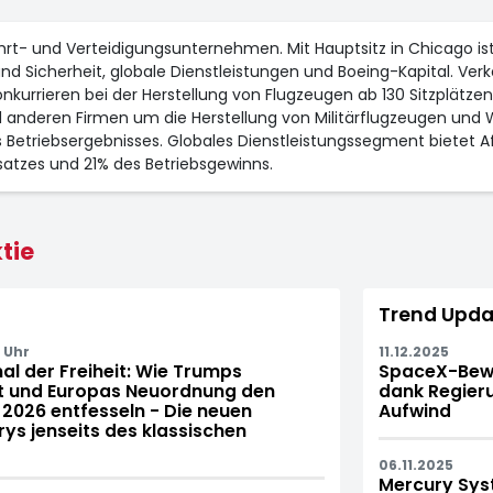
rt- und Verteidigungsunternehmen. Mit Hauptsitz in Chicago ist
nd Sicherheit, globale Dienstleistungen und Boeing-Kapital. Ve
kurrieren bei der Herstellung von Flugzeugen ab 130 Sitzplätzen
nd anderen Firmen um die Herstellung von Militärflugzeugen un
 Betriebsergebnisses. Globales Dienstleistungssegment bietet 
satzes und 21% des Betriebsgewinns.
tie
Trend Upda
 Uhr
11.12.2025
al der Freiheit: Wie Trumps
SpaceX-Bewer
et und Europas Neuordnung den
dank Regieru
2026 entfesseln - Die neuen
Aufwind
ys jenseits des klassischen
06.11.2025
Mercury Syst