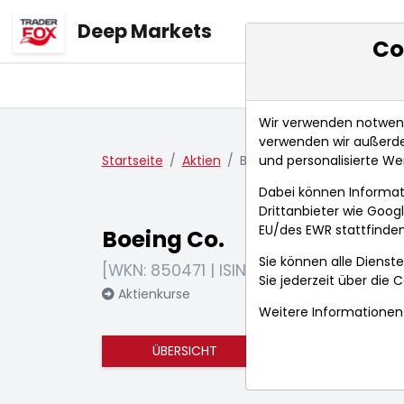
Deep Markets
Co
Übersicht
Ma
Wir verwenden notwendi
verwenden wir außerde
und personalisierte We
Startseite
Aktien
Boeing Co.
Dabei können Informat
Drittanbieter wie Goo
EU/des EWR stattfinden
Boeing Co.
Sie können alle Dienste
[WKN: 850471 | ISIN: US0970231058]
Sie jederzeit über die
C
Aktienkurse
Weitere Informationen 
ÜBERSICHT
FUNDAMENTA