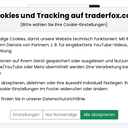
okies und Tracking auf traderfox.
(Bitte wählen Sie Ihre Cookie-Einstellungen)
rkt-Analysen
Market Tools
Realtimekurse
Nachrichten
ge Cookies, damit unsere Website technisch funktioniert. Mit Ih
m Dienste von Partnern, z. B. für eingebettete YouTube-Video
rbung.
ionen auf Ihrem Gerät gespeichert oder ausgelesen und Nutzu
gle/YouTube oder Meta übermittelt werden. Eine Verarbeitung k
.
 akzeptieren, ablehnen oder Ihre Auswahl individuell festlegen. I
ookie-Einstellungen
im Footer widerrufen oder ändern.
finden Sie in unserer
Datenschutzrichtlinie
.
L
NACHRICHTEN
CHARTTOOL
Einstellungen
Nur Notwendige
Alle akzeptieren