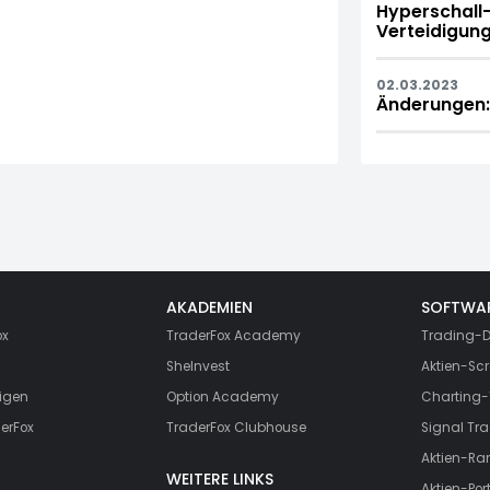
Hyperschall
Verteidigung
02.03.2023
Änderungen: 
AKADEMIEN
SOFTWA
ox
TraderFox Academy
Trading-D
SheInvest
Aktien-Scr
igen
Option Academy
Charting-
erFox
TraderFox Clubhouse
Signal Tra
Aktien-Ra
WEITERE LINKS
Aktien-Port