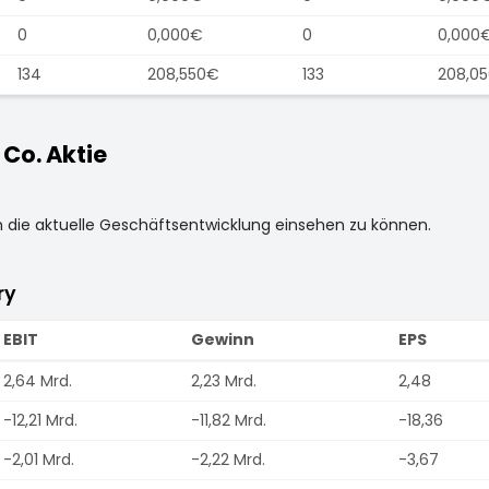
0
0,000€
0
0,000
134
208,550€
133
208,0
Co. Aktie
m die aktuelle Geschäftsentwicklung einsehen zu können.
ry
EBIT
Gewinn
EPS
2,64 Mrd.
2,23 Mrd.
2,48
-12,21 Mrd.
-11,82 Mrd.
-18,36
-2,01 Mrd.
-2,22 Mrd.
-3,67