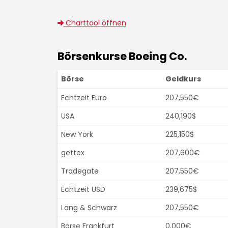
Charttool öffnen
Börsenkurse Boeing Co.
Börse
Geldkurs
Echtzeit Euro
207,550€
USA
240,190$
New York
225,150$
gettex
207,600€
Tradegate
207,550€
Echtzeit USD
239,675$
Lang & Schwarz
207,550€
Börse Frankfurt
0,000€