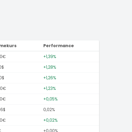
imekurs
Performance
50€
+1,39%
0$
+1,28%
0$
+1,26%
00€
+1,23%
50€
+0,05%
46$
0,02%
50€
+0,02%
€
+0,00%