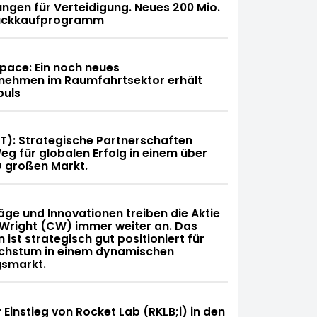
ungen für Verteidigung. Neues 200 Mio.
rückkaufprogramm
space: Ein noch neues
nehmen im Raumfahrtsektor erhält
puls
T): Strategische Partnerschaften
g für globalen Erfolg in einem über
D großen Markt.
ge und Innovationen treiben die Aktie
Wright (CW) immer weiter an. Das
ist strategisch gut positioniert für
chstum in einem dynamischen
gsmarkt.
 Einstieg von Rocket Lab (RKLB;i) in den