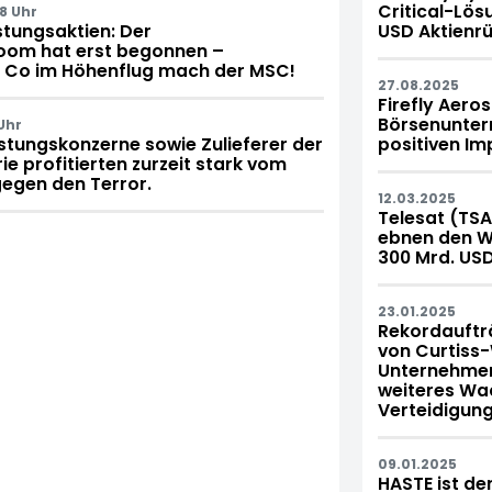
Critical-Lös
8 Uhr
tungsaktien: Der
USD Aktien
oom hat erst begonnen –
d Co im Höhenflug mach der MSC!
27.08.2025
Firefly Aero
Börsenunter
Uhr
tungskonzerne sowie Zulieferer der
positiven Im
e profitierten zurzeit stark vom
gegen den Terror.
12.03.2025
Telesat (TSA
ebnen den We
300 Mrd. US
23.01.2025
Rekordaufträ
von Curtiss-
Unternehmen 
weiteres Wa
Verteidigun
09.01.2025
HASTE ist der