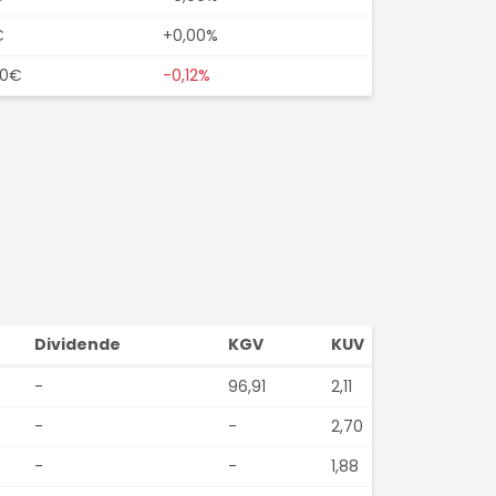
€
+0,00%
50€
-0,12%
Dividende
KGV
KUV
-
96,91
2,11
-
-
2,70
-
-
1,88