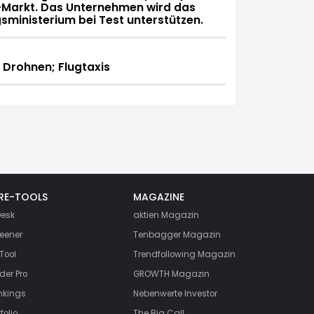
-Markt. Das Unternehmen wird das
sministerium bei Test unterstützen.
Drohnen; Flugtaxis
RE-TOOLS
MAGAZINE
esk
aktien
Magazin
eener
Tenbagger Magazin
Tool
Trendfollowing Magazin
der Pro
GROWTH
Magazin
nkings
Nebenwerte Investor
folio
The Big Call