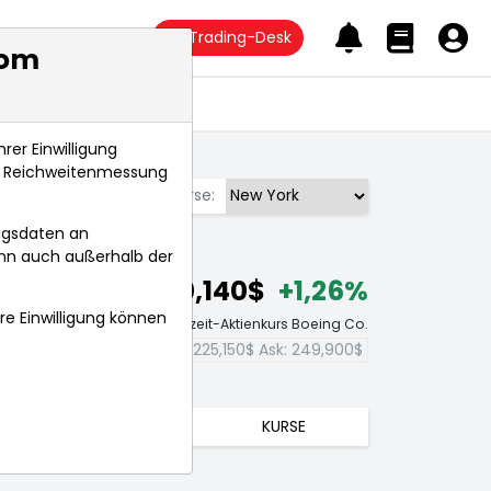
Trading-Desk
com
Anlagetrends
rer Einwilligung
s, Reichweitenmessung
Börse:
ngsdaten an
ann auch außerhalb der
240,140$
+1,26%
hre Einwilligung können
Echtzeit-Aktienkurs Boeing Co.
Bid:
225,150$
Ask:
249,900$
TRENDS
KURSE