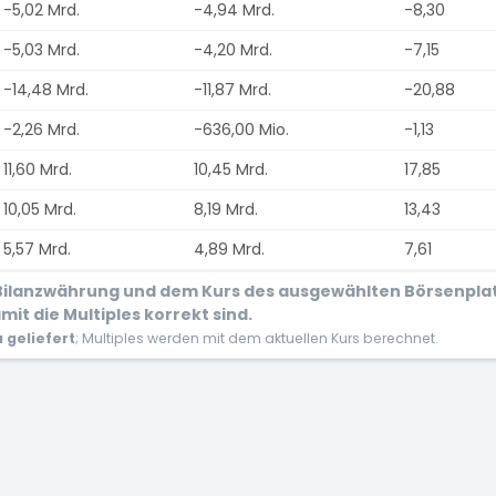
-5,02 Mrd.
-4,94 Mrd.
-8,30
-5,03 Mrd.
-4,20 Mrd.
-7,15
-14,48 Mrd.
-11,87 Mrd.
-20,88
-2,26 Mrd.
-636,00 Mio.
-1,13
11,60 Mrd.
10,45 Mrd.
17,85
10,05 Mrd.
8,19 Mrd.
13,43
5,57 Mrd.
4,89 Mrd.
7,61
r Bilanzwährung und dem Kurs des ausgewählten Börsenpla
it die Multiples korrekt sind.
geliefert
; Multiples werden mit dem aktuellen Kurs berechnet.