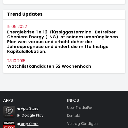
Trend Updates
15.09.2022
Energiekrise Teil 2: Flüssiggasterminal-Betreiber
Cheniere Energy (LNG) ist seinem ursprünglichen
Plan weit voraus und erhöht daher die
Jahresprognose und ändert die mittelfristige
Kapitalallokation.
23.10.2015
Watchlistkandidaten 52 Wochenhoch
APPS
INFOS
TraderFox Flash
Über TraderFox
App Store
Google Play
Kontakt
TraderFox App
App Store
Vertrag Kündigen