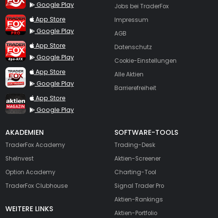
Google Play
Jobs bei TraderFox
TraderFox Pro
App Store
Impressum
Google Play
AGB
TraderFox dpa-AFX ProFeed
App Store
Datenschutz
Google Play
Cookie-Einstellungen
TraderFox Live Trading
App Store
Alle Aktien
Google Play
Barrierefreiheit
TraderFox aktien Magazin
App Store
Google Play
AKADEMIEN
SOFTWARE-TOOLS
TraderFox Academy
Trading-Desk
SheInvest
Aktien-Screener
Option Academy
Charting-Tool
TraderFox Clubhouse
Signal Trader Pro
Aktien-Rankings
WEITERE LINKS
Aktien-Portfolio