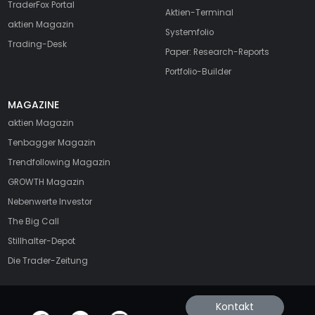
TraderFox Portal
Aktien-Terminal
aktien Magazin
Systemfolio
Trading-Desk
Paper: Research-Reports
Portfolio-Builder
MAGAZINE
aktien
Magazin
Tenbagger Magazin
Trendfollowing Magazin
GROWTH
Magazin
Nebenwerte Investor
The Big Call
Stillhalter-Depot
Die Trader-Zeitung
Kontakt
offizielle Social Media-Accounts