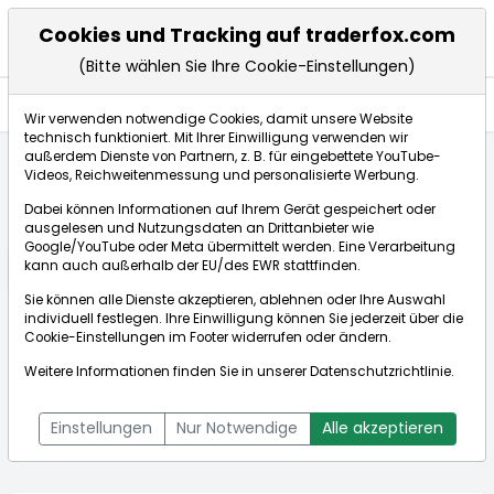
Cookies und Tracking auf traderfox.com
(Bitte wählen Sie Ihre Cookie-Einstellungen)
Anlagetrends
Wir verwenden notwendige Cookies, damit unsere Website
technisch funktioniert. Mit Ihrer Einwilligung verwenden wir
außerdem Dienste von Partnern, z. B. für eingebettete YouTube-
Videos, Reichweitenmessung und personalisierte Werbung.
Startseite
Aktien
Tokyo Gas Co. Ltd.
Anlagetrends
Dabei können Informationen auf Ihrem Gerät gespeichert oder
ausgelesen und Nutzungsdaten an Drittanbieter wie
Google/YouTube oder Meta übermittelt werden. Eine Verarbeitung
Börse:
kann auch außerhalb der EU/des EWR stattfinden.
Sie können alle Dienste akzeptieren, ablehnen oder Ihre Auswahl
individuell festlegen. Ihre Einwilligung können Sie jederzeit über die
Cookie-Einstellungen
im Footer widerrufen oder ändern.
Tokyo Gas Co. Ltd.
32,600€
+0,62%
Weitere Informationen finden Sie in unserer
Datenschutzrichtlinie
.
Echtzeit-Aktienkurs Tokyo Gas Co. Ltd.
[WKN: 855664 | ISIN:
Bid:
32,200€
Ask:
33,000€
JP3573000001]
Einstellungen
Nur Notwendige
Alle akzeptieren
Aktienkurse