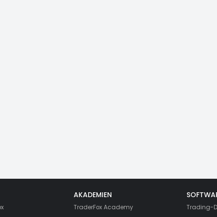
AKADEMIEN
SOFTWA
ox
TraderFox Academy
Trading-D