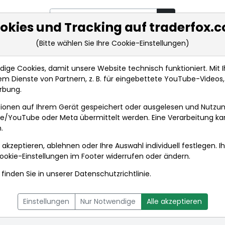
okies und Tracking auf traderfox.
(Bitte wählen Sie Ihre Cookie-Einstellungen)
rkt-Analysen
Market Tools
Realtimekurse
Nachrichten
ge Cookies, damit unsere Website technisch funktioniert. Mit Ih
m Dienste von Partnern, z. B. für eingebettete YouTube-Video
rbung.
ds
ionen auf Ihrem Gerät gespeichert oder ausgelesen und Nutzu
gle/YouTube oder Meta übermittelt werden. Eine Verarbeitung k
.
 akzeptieren, ablehnen oder Ihre Auswahl individuell festlegen. I
ookie-Einstellungen
im Footer widerrufen oder ändern.
finden Sie in unserer
Datenschutzrichtlinie
.
L
NACHRICHTEN
CHARTTOOL
Einstellungen
Nur Notwendige
Alle akzeptieren