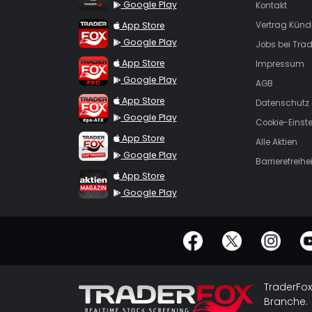
Google Play
Kontakt
TraderFox App
App Store
Vertrag Künd
Google Play
Jobs bei Trad
TraderFox Pro
App Store
Impressum
Google Play
AGB
TraderFox dpa-AFX ProFeed
App Store
Datenschutz
Google Play
Cookie-Einst
TraderFox Live Trading
App Store
Alle Aktien
Google Play
Barrierefreihei
TraderFox aktien Magazin
App Store
Google Play
offizielle Social Media-Accounts
TraderFox
Branche.