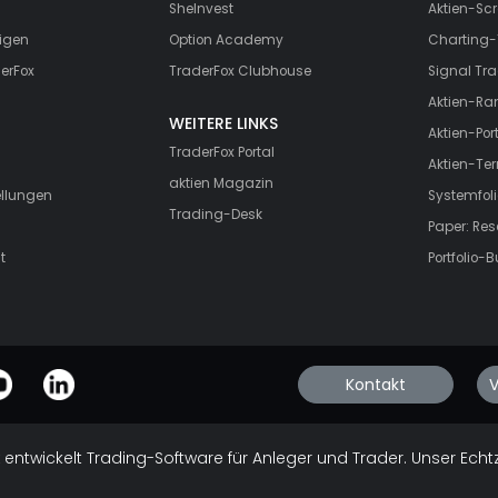
SheInvest
Aktien-Scr
igen
Option Academy
Charting-
erFox
TraderFox Clubhouse
Signal Tra
Aktien-Ra
WEITERE LINKS
Aktien-Port
TraderFox Portal
Aktien-Te
aktien Magazin
ellungen
Systemfoli
Trading-Desk
Paper: Re
t
Portfolio-B
Kontakt
V
 entwickelt Trading-Software für Anleger und Trader. Unser Echt