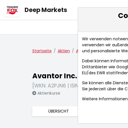
Deep Markets
Co
Übersicht
Ma
Wir verwenden notwendi
verwenden wir außerde
und personalisierte We
Startseite
Aktien
Avantor Inc.
Anlagetren
Dabei können Informat
Drittanbieter wie Goo
EU/des EWR stattfinden
Avantor Inc.
Sie können alle Dienste
[WKN: A2PJN6 | ISIN: US05352A1007]
Sie jederzeit über die
C
Aktienkurse
Weitere Informationen 
ÜBERSICHT
FUNDAMENTA