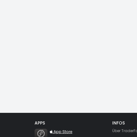
APPS
INFOS
TraderFox Flash
Über TraderF
App Store