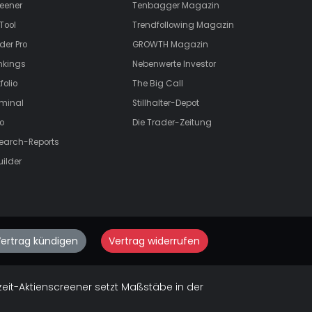
eener
Tenbagger Magazin
Tool
Trendfollowing Magazin
der Pro
GROWTH
Magazin
nkings
Nebenwerte Investor
folio
The Big Call
rminal
Stillhalter-Depot
o
Die Trader-Zeitung
search-Reports
uilder
ertrag kündigen
Vertrag widerrufen
zeit-Aktienscreener setzt Maßstäbe in der