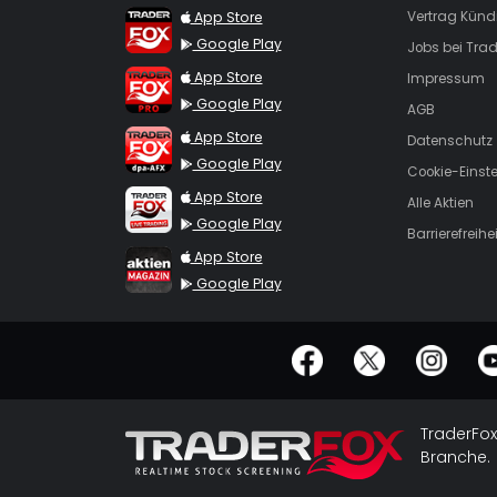
TraderFox App
App Store
Vertrag Künd
Google Play
Jobs bei Trad
TraderFox Pro
App Store
Impressum
Google Play
AGB
TraderFox dpa-AFX ProFeed
App Store
Datenschutz
Google Play
Cookie-Einst
TraderFox Live Trading
App Store
Alle Aktien
Google Play
Barrierefreihei
TraderFox aktien Magazin
App Store
Google Play
offizielle Social Media-Accounts
TraderFox
Branche.