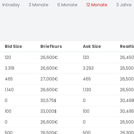
Intraday
3 Monate
6 Monate
12 Monate
3 Jahre
Bid Size
Briefkurs
Ask Size
Realt
120
26,600€
120
26,45
3.319
26,600€
3.293
26,50
465
27,000€
465
26,50
1.140
26,600€
1.130
26,50
0
30,575$
0
30,49
100
33,000$
100
30,495
0
26,600€
0
26,50
500
26,500€
500
26,30