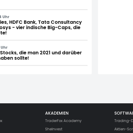
4 Uhr
ries, HDFC Bank, Tata Consultancy
osys - vier indische Big-Caps, die
te!
 Uhr
-Stocks, die man 2021 und darüber
haben sollte!
AKADEMIEN
SOFTWA
ox
TraderFox Academy
Trading-D
SheInvest
Aktien-Scr