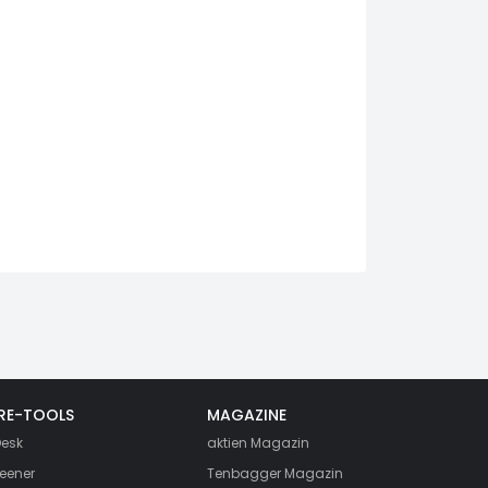
RE-TOOLS
MAGAZINE
esk
aktien
Magazin
eener
Tenbagger Magazin