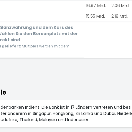
16,97 Mrd.
2,06 Mrd.
15,55 Mrd.
2,18 Mrd.
 Bilanzwährung und dem Kurs des
ählen Sie den Börsenplatz mit der
rekt sind.
geliefert
; Multiples werden mit dem
tie
ndenbanken Indiens. Die Bank ist in 17 Ländern vertreten und bes
nter anderem in Singapur, Hongkong, Sri Lanka und Dubai. Niederl
üdafrika, Thailand, Malaysia und Indonesien.