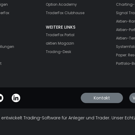
igen
Option Academy
Charting-
erFox
TraderFox Clubhouse
Signal Tra
Aktien-Ra
WEITERE LINKS
Aktien-Port
TraderFox Portal
Aktien-Te
aktien Magazin
ellungen
Systemfoli
Trading-Desk
Paper: Re
t
Portfolio-B
Kontakt
V
 entwickelt Trading-Software für Anleger und Trader. Unser Echt