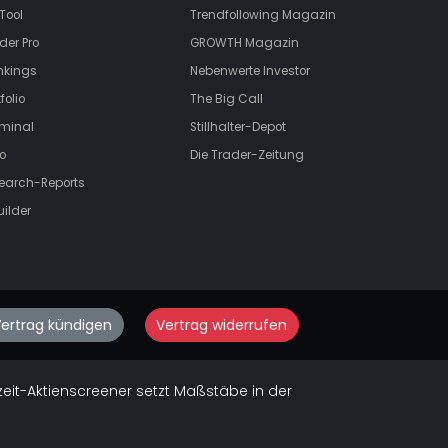
Tool
Trendfollowing Magazin
der Pro
GROWTH
Magazin
nkings
Nebenwerte Investor
folio
The Big Call
rminal
Stillhalter-Depot
o
Die Trader-Zeitung
search-Reports
uilder
ertrag kündigen
Vertrag widerrufen
zeit-Aktienscreener setzt Maßstäbe in der