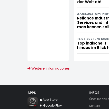
der Welt ab!
27.08.2021 um 14:0
Reliance Indust
Services und Inf
man kennen soll
16.07.2021 um 12:28
Top indische IT
hinaus im Blick 
Weitere Informationen
APPS
INFOS
TraderFox Flash
Über TraderF
App Store
Google Play
Kontakt