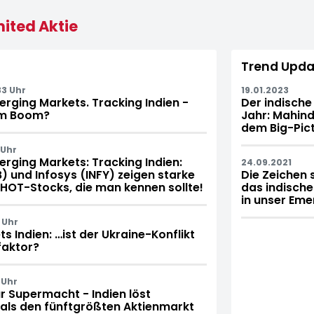
mited Aktie
Trend Upda
3 Uhr
19.01.2023
rging Markets. Tracking Indien -
Der indische
em Boom?
Jahr: Mahin
dem Big-Pic
 Uhr
rging Markets: Tracking Indien:
24.09.2021
 und Infosys (INFY) zeigen starke
Die Zeichen 
 HOT-Stocks, die man kennen sollte!
das indische
in unser Eme
 Uhr
 Indien: …ist der Ukraine-Konflikt
aktor?
 Uhr
 Supermacht - Indien löst
als den fünftgrößten Aktienmarkt