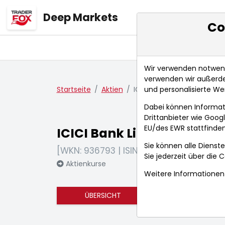
Deep Markets
Co
Übersicht
Ma
Wir verwenden notwendi
verwenden wir außerde
und personalisierte We
Startseite
Aktien
ICICI Bank Limited
Dabei können Informat
Drittanbieter wie Goo
EU/des EWR stattfinden
ICICI Bank Limited
Sie können alle Dienste
[WKN: 936793 | ISIN: US45104G1040]
Sie jederzeit über die
C
Aktienkurse
Weitere Informationen 
ÜBERSICHT
FUNDAMENTA