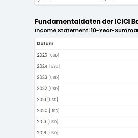
Fundamentaldaten der ICICI Ba
Income Statement: 10-Year-Summa
Datum
2025
[USD]
2024
[USD]
2023
[USD]
2022
[USD]
2021
[USD]
2020
[USD]
2019
[USD]
2018
[USD]