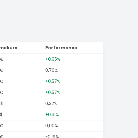
imekurs
Performance
0€
+0,95%
0€
0,76%
0€
+0,57%
0€
+0,57%
8$
0,32%
$
+0,31%
0€
0,00%
0€
-0,19%