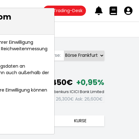
Trading-Desk
com
Anlagetrends
rer Einwilligung
s, Reichweitenmessung
Börse:
ngsdaten an
ann auch außerhalb der
26,450€
+0,95%
hre Einwilligung können
Echtzeit-Aktienkurs ICICI Bank Limited
Bid:
26,300€
Ask:
26,600€
TRENDS
KURSE