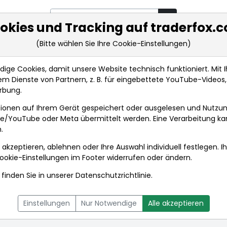
okies und Tracking auf traderfox.
(Bitte wählen Sie Ihre Cookie-Einstellungen)
rkt-Analysen
Market Tools
Realtimekurse
Nachrichten
ge Cookies, damit unsere Website technisch funktioniert. Mit Ih
m Dienste von Partnern, z. B. für eingebettete YouTube-Video
rbung.
ionen auf Ihrem Gerät gespeichert oder ausgelesen und Nutzu
gle/YouTube oder Meta übermittelt werden. Eine Verarbeitung k
.
 akzeptieren, ablehnen oder Ihre Auswahl individuell festlegen. I
ookie-Einstellungen
im Footer widerrufen oder ändern.
finden Sie in unserer
Datenschutzrichtlinie
.
L
NACHRICHTEN
CHARTTOOL
Einstellungen
Nur Notwendige
Alle akzeptieren