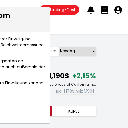
Trading-Desk
com
Anlagetrends
rer Einwilligung
s, Reichweitenmessung
Börse:
ngsdaten an
ann auch außerhalb der
1,190$
+2,15%
hre Einwilligung können
chtzeit-Aktienkurs Pacific Biosciences of California Inc.
Bid:
1,170$
Ask:
1,190$
TRENDS
KURSE