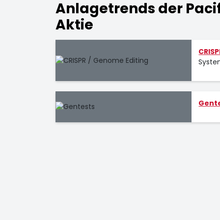
Anlagetrends der Pacifi
Aktie
CRISP
Syste
Gent