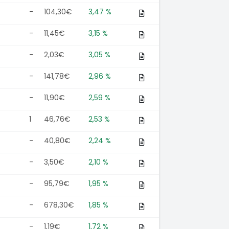
-
104,30€
3,47 %
-
11,45€
3,15 %
-
2,03€
3,05 %
-
141,78€
2,96 %
-
11,90€
2,59 %
1
46,76€
2,53 %
-
40,80€
2,24 %
-
3,50€
2,10 %
-
95,79€
1,95 %
-
678,30€
1,85 %
-
1,19€
1,72 %