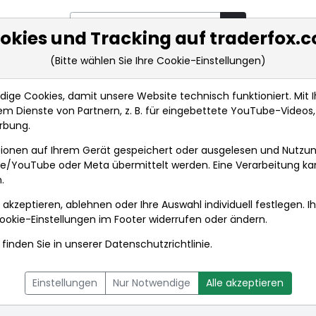
okies und Tracking auf traderfox.
(Bitte wählen Sie Ihre Cookie-Einstellungen)
rkt-Analysen
Market Tools
Realtimekurse
Nachrichten
ge Cookies, damit unsere Website technisch funktioniert. Mit Ih
m Dienste von Partnern, z. B. für eingebettete YouTube-Video
rbung.
fornia Inc.
Anlagetrends
ionen auf Ihrem Gerät gespeichert oder ausgelesen und Nutzu
gle/YouTube oder Meta übermittelt werden. Eine Verarbeitung k
.
fornia Inc.
 akzeptieren, ablehnen oder Ihre Auswahl individuell festlegen. I
E
ookie-Einstellungen
im Footer widerrufen oder ändern.
finden Sie in unserer
Datenschutzrichtlinie
.
L
NACHRICHTEN
CHARTTOOL
Einstellungen
Nur Notwendige
Alle akzeptieren