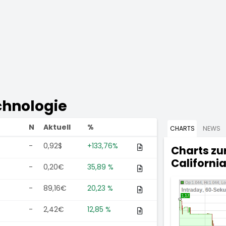
echnologie
N
Aktuell
%
CHARTS
NEWS
-
0,92$
+133,76%
Charts zu
California
-
0,20€
35,89 %
-
89,16€
20,23 %
-
2,42€
12,85 %