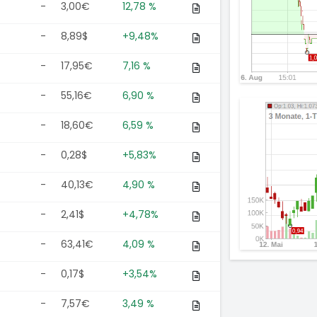
-
3,00€
12,78 %
-
8,89$
+9,48%
-
17,95€
7,16 %
-
55,16€
6,90 %
-
18,60€
6,59 %
-
0,28$
+5,83%
-
40,13€
4,90 %
-
2,41$
+4,78%
-
63,41€
4,09 %
-
0,17$
+3,54%
-
7,57€
3,49 %