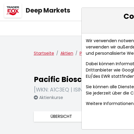
Deep Markets
Co
Übersicht
Ma
Wir verwenden notwendi
verwenden wir außerde
und personalisierte We
Startseite
Aktien
Pacific Biosciences of Cali
Dabei können Informat
Drittanbieter wie Goo
EU/des EWR stattfinden
Pacific Biosciences of Cali
Sie können alle Dienste
[WKN: A1C3EQ | ISIN: US69404D1081]
Sie jederzeit über die
C
Aktienkurse
Weitere Informationen 
ÜBERSICHT
FUNDAMENTA