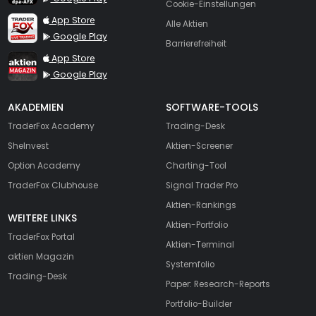
Cookie-Einstellungen
TraderFox Live Trading
App Store
Alle Aktien
Google Play
Barrierefreiheit
TraderFox aktien Magazin
App Store
Google Play
AKADEMIEN
SOFTWARE-TOOLS
TraderFox Academy
Trading-Desk
SheInvest
Aktien-Screener
Option Academy
Charting-Tool
TraderFox Clubhouse
Signal Trader Pro
Aktien-Rankings
WEITERE LINKS
Aktien-Portfolio
TraderFox Portal
Aktien-Terminal
aktien Magazin
Systemfolio
Trading-Desk
Paper: Research-Reports
Portfolio-Builder