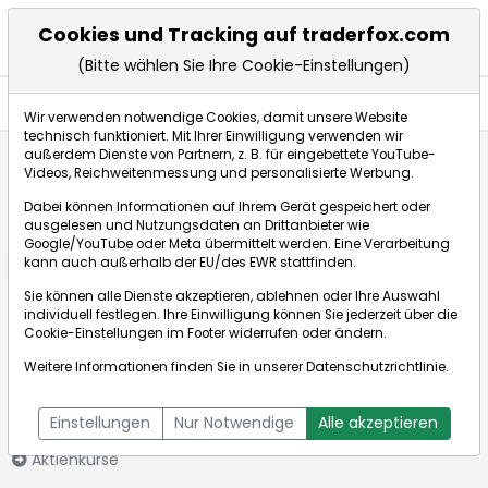
Cookies und Tracking auf traderfox.com
(Bitte wählen Sie Ihre Cookie-Einstellungen)
Anlagetrends
Wir verwenden notwendige Cookies, damit unsere Website
technisch funktioniert. Mit Ihrer Einwilligung verwenden wir
außerdem Dienste von Partnern, z. B. für eingebettete YouTube-
Videos, Reichweitenmessung und personalisierte Werbung.
Startseite
Aktien
Palo Alto Networks Inc
Anlagetrends
Dabei können Informationen auf Ihrem Gerät gespeichert oder
ausgelesen und Nutzungsdaten an Drittanbieter wie
Google/YouTube oder Meta übermittelt werden. Eine Verarbeitung
Börse:
kann auch außerhalb der EU/des EWR stattfinden.
Sie können alle Dienste akzeptieren, ablehnen oder Ihre Auswahl
individuell festlegen. Ihre Einwilligung können Sie jederzeit über die
Cookie-Einstellungen
im Footer widerrufen oder ändern.
Palo Alto
363,789$
+1,20%
Weitere Informationen finden Sie in unserer
Datenschutzrichtlinie
.
Networks Inc
Echtzeit-Aktienkurs Palo Alto Networks Inc
[WKN: A1JZ0Q | ISIN:
Bid:
363,512$
Ask:
364,067$
Einstellungen
Nur Notwendige
Alle akzeptieren
US6974351057]
Aktienkurse