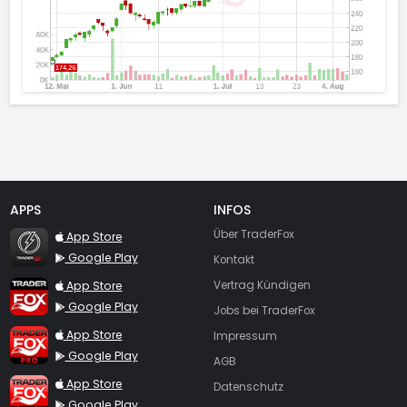
APPS
INFOS
TraderFox Flash
Über TraderFox
App Store
Google Play
Kontakt
TraderFox App
App Store
Vertrag Kündigen
Google Play
Jobs bei TraderFox
TraderFox Pro
App Store
Impressum
Google Play
AGB
TraderFox dpa-AFX ProFeed
App Store
Datenschutz
Google Play