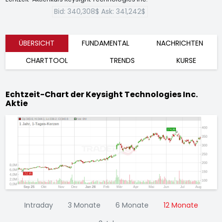
Bid:
340,308$
Ask:
341,242$
ÜBERSICHT
FUNDAMENTAL
NACHRICHTEN
CHARTTOOL
TRENDS
KURSE
Echtzeit-Chart der Keysight Technologies Inc.
Aktie
Intraday
3 Monate
6 Monate
12 Monate