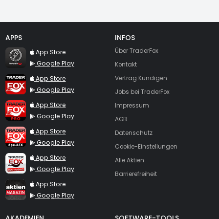
APPS
INFOS
TraderFox Flash
Über TraderFox
App Store
Google Play
Kontakt
TraderFox App
App Store
Vertrag Kündigen
Google Play
Jobs bei TraderFox
TraderFox Pro
App Store
Impressum
Google Play
AGB
TraderFox dpa-AFX ProFeed
App Store
Datenschutz
Google Play
Cookie-Einstellungen
TraderFox Live Trading
App Store
Alle Aktien
Google Play
Barrierefreiheit
TraderFox aktien Magazin
App Store
Google Play
AKADEMIEN
SOFTWARE-TOOLS