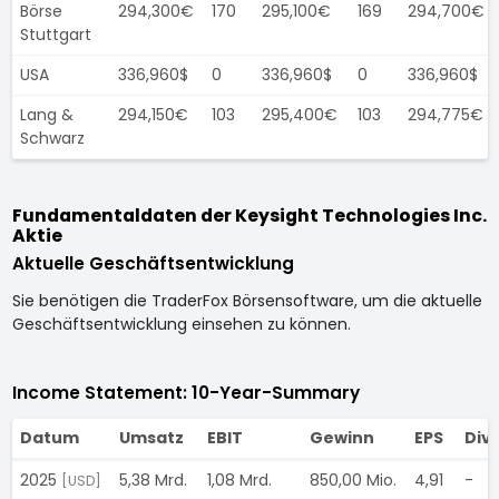
Börse
294,300€
170
295,100€
169
294,700€
Stuttgart
USA
336,960$
0
336,960$
0
336,960$
Lang &
294,150€
103
295,400€
103
294,775€
Schwarz
Fundamentaldaten der Keysight Technologies Inc.
Aktie
Aktuelle Geschäftsentwicklung
Sie benötigen die TraderFox Börsensoftware, um die aktuelle
Geschäftsentwicklung einsehen zu können.
Income Statement: 10-Year-Summary
Datum
Umsatz
EBIT
Gewinn
EPS
Div
2025
5,38 Mrd.
1,08 Mrd.
850,00 Mio.
4,91
-
[USD]