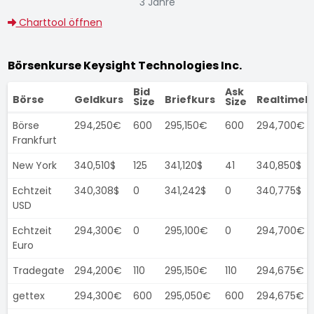
3 Jahre
Charttool öffnen
Börsenkurse Keysight Technologies Inc.
Bid
Ask
Börse
Geldkurs
Briefkurs
Realtimek
Size
Size
Börse
294,250€
600
295,150€
600
294,700€
Frankfurt
New York
340,510$
125
341,120$
41
340,850$
Echtzeit
340,308$
0
341,242$
0
340,775$
USD
Echtzeit
294,300€
0
295,100€
0
294,700€
Euro
Tradegate
294,200€
110
295,150€
110
294,675€
gettex
294,300€
600
295,050€
600
294,675€