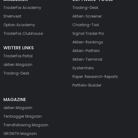
TraderFox Academy
Trading-Desk
SheInvest
Aktien-Screener
Option Academy
Charting-Tool
TraderFox Clubhouse
Signal Trader Pro
Aktien-Rankings
WEITERE LINKS
Aktien-Portfolio
TraderFox Portal
Aktien-Terminal
aktien Magazin
Systemfolio
Trading-Desk
Paper: Research-Reports
Portfolio-Builder
MAGAZINE
aktien
Magazin
Tenbagger Magazin
Trendfollowing Magazin
GROWTH
Magazin