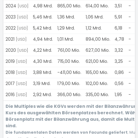
2024
4,98 Mrd.
865,00 Mio.
614,00 Mio.
3,51
-
[USD]
2023
5,46 Mrd.
1,36 Mrd.
1,06 Mrd.
5,91
-
[USD]
2022
5,42 Mrd.
1,29 Mrd.
1,12 Mrd.
6,18
-
[USD]
2021
4,94 Mrd.
1,01 Mrd.
894,00 Mio.
4,78
-
[USD]
2020
4,22 Mrd.
761,00 Mio.
627,00 Mio.
3,32
-
[USD]
2019
4,30 Mrd.
715,00 Mio.
621,00 Mio.
3,25
-
[USD]
2018
3,88 Mrd.
-411,00 Mio.
165,00 Mio.
0,86
-
[USD]
2017
3,19 Mrd.
179,00 Mio.
102,00 Mio.
0,56
-
[USD]
2016
2,92 Mrd.
366,00 Mio.
335,00 Mio.
1,95
-
[USD]
Die Multiples wie die KGVs werden mit der Bilanzwähru
Kurs des ausgewählten Börsenplatzes berechnet. Wähl
Börsenplatz mit der Bilanzwährung aus, damit die Multi
sind.
Die fundamentalen Daten werden von Facunda geliefert
; Mul