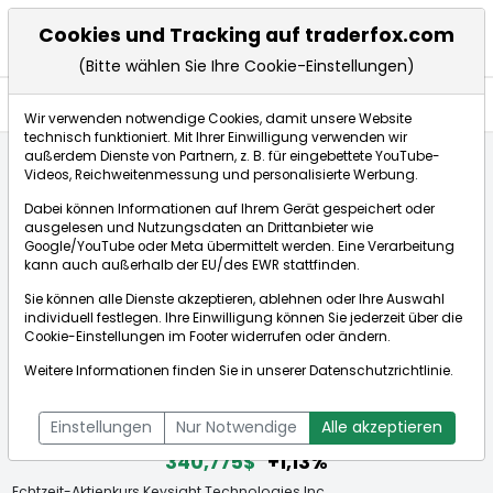
Cookies und Tracking auf traderfox.com
(Bitte wählen Sie Ihre Cookie-Einstellungen)
Aktien
Wir verwenden notwendige Cookies, damit unsere Website
technisch funktioniert. Mit Ihrer Einwilligung verwenden wir
außerdem Dienste von Partnern, z. B. für eingebettete YouTube-
Videos, Reichweitenmessung und personalisierte Werbung.
Startseite
Aktien
Keysight Technologies Inc.
Dabei können Informationen auf Ihrem Gerät gespeichert oder
ausgelesen und Nutzungsdaten an Drittanbieter wie
Google/YouTube oder Meta übermittelt werden. Eine Verarbeitung
Börse:
kann auch außerhalb der EU/des EWR stattfinden.
Sie können alle Dienste akzeptieren, ablehnen oder Ihre Auswahl
individuell festlegen. Ihre Einwilligung können Sie jederzeit über die
Cookie-Einstellungen
im Footer widerrufen oder ändern.
Keysight Technologies Inc.
Weitere Informationen finden Sie in unserer
Datenschutzrichtlinie
.
[WKN: A12B6J | ISIN: US49338L1035]
Aktienkurse
Einstellungen
Nur Notwendige
Alle akzeptieren
340,775$
+1,13%
Echtzeit-Aktienkurs Keysight Technologies Inc.