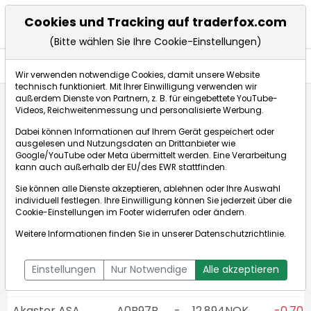
Cookies und Tracking auf traderfox.com
(Bitte wählen Sie Ihre Cookie-Einstellungen)
Aktien
Wir verwenden notwendige Cookies, damit unsere Website
technisch funktioniert. Mit Ihrer Einwilligung verwenden wir
außerdem Dienste von Partnern, z. B. für eingebettete YouTube-
Videos, Reichweitenmessung und personalisierte Werbung.
Startseite
Aktien
Alle norwegischen Aktien
Dabei können Informationen auf Ihrem Gerät gespeichert oder
ausgelesen und Nutzungsdaten an Drittanbieter wie
Google/YouTube oder Meta übermittelt werden. Eine Verarbeitung
Alle norwegischen Aktien
kann auch außerhalb der EU/des EWR stattfinden.
Sie können alle Dienste akzeptieren, ablehnen oder Ihre Auswahl
Wert
WKN
N
Aktuell
%
individuell festlegen. Ihre Einwilligung können Sie jederzeit über die
Cookie-Einstellungen
im Footer widerrufen oder ändern.
ABG Sundal
882240
-
0,669€
+3,88 
Weitere Informationen finden Sie in unserer
Datenschutzrichtlinie
.
Collier Holding
ASA
Einstellungen
Nur Notwendige
Alle akzeptieren
AF Gruppen ASA
569904
-
16,820€
+0,36
Akastor ASA
A0B97B
-
12,894NOK
-0,70 