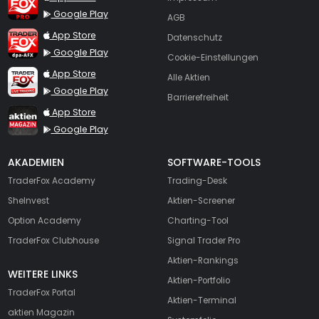
Google Play
AGB
TraderFox dpa-AFX ProFeed
App Store
Datenschutz
Google Play
Cookie-Einstellungen
TraderFox Live Trading
App Store
Alle Aktien
Google Play
Barrierefreiheit
TraderFox aktien Magazin
App Store
Google Play
AKADEMIEN
SOFTWARE-TOOLS
TraderFox Academy
Trading-Desk
SheInvest
Aktien-Screener
Option Academy
Charting-Tool
TraderFox Clubhouse
Signal Trader Pro
Aktien-Rankings
WEITERE LINKS
Aktien-Portfolio
TraderFox Portal
Aktien-Terminal
aktien Magazin