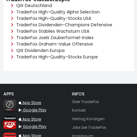
QIX Deutschland
TraderFox High-Quality Alpha Selection
TraderFox High-Quality-Stocks USA
TraderFox Dividenden-Champions Defensive
TraderFox Stabiles Wachstum USA
TraderFox Joels Zauberformel-Index
TraderFox Graham-Value Offensive
QIX Dividenden Europa
TraderFox High-Quality-Stocks Europe
APPS
INFOS
TraderFox Flash
Über TraderFox
App Store
Google Play
Kontakt
TraderFox App
App Store
Vertrag Kündigen
Google Play
Jobs bei TraderFox
TraderFox Pro
App Store
Impressum