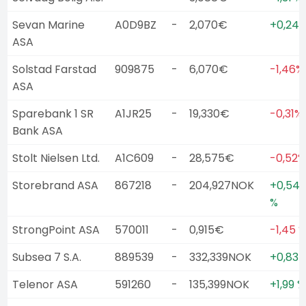
Sevan Marine
A0D9BZ
-
2,070€
+0,24
ASA
Solstad Farstad
909875
-
6,070€
-1,46%
ASA
Sparebank 1 SR
A1JR25
-
19,330€
-0,31%
Bank ASA
Stolt Nielsen Ltd.
A1C609
-
28,575€
-0,52%
Storebrand ASA
867218
-
204,927NOK
+0,54
%
StrongPoint ASA
570011
-
0,915€
-1,45 
Subsea 7 S.A.
889539
-
332,339NOK
+0,83 
Telenor ASA
591260
-
135,399NOK
+1,99 %