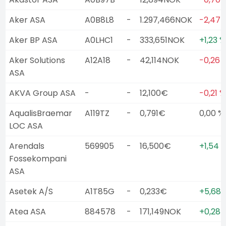
Aker ASA
A0B8L8
-
1.297,466NOK
-2,47 
Aker BP ASA
A0LHC1
-
333,651NOK
+1,23 %
Aker Solutions
A12A18
-
42,114NOK
-0,26 
ASA
AKVA Group ASA
-
-
12,100€
-0,21 %
AqualisBraemar
A119TZ
-
0,791€
0,00 %
LOC ASA
Arendals
569905
-
16,500€
+1,54 
Fossekompani
ASA
Asetek A/S
A1T85G
-
0,233€
+5,68 
Atea ASA
884578
-
171,149NOK
+0,28 