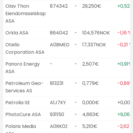
Olav Thon
874342
-
29,250€
+0,52
Eiendomsselskap
ASA
Orkla ASA
864042
-
104,576NOK
-1,16 %
Otello
A0BMED
-
17,337NOK
-0,21 %
Corporation ASA
Panoro Energy
-
-
2,507€
+0,91%
ASA
Petroleum Geo-
913231
-
0,779€
-0,89%
Services AS
Petrolia SE
A1J7KY
-
0,000€
+0,00
PhotoCure ASA
931150
-
4,663€
+9,06 
Polaris Media
A0RK0Z
-
5,210€
-2,62 