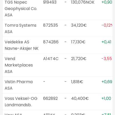
TGS Nopec
919493
-
130,076NOK
+0,90 
Geophysical Co.
ASA
Tomra Systems
872535
-
34,120€
-0,12%
ASA
Veidekke AS
874286
-
17,130€
+0,41 
Navne-Aksjer NK
Vend
A14T4C
-
21,720€
-3,55 
Marketplaces
ASA
Vistin Pharma
-
-
1,818€
+0,69 
ASA
Voss Veksel-OG
662892
-
40,400€
+1,00 
Landmandsb.