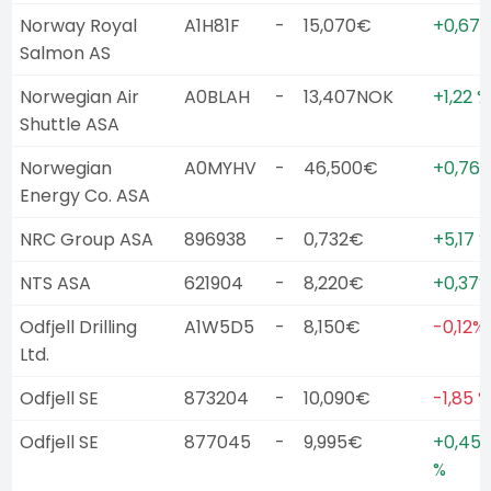
Norway Royal
A1H81F
-
15,070€
+0,67
Salmon AS
Norwegian Air
A0BLAH
-
13,407NOK
+1,22 %
Shuttle ASA
Norwegian
A0MYHV
-
46,500€
+0,76 
Energy Co. ASA
NRC Group ASA
896938
-
0,732€
+5,17 
NTS ASA
621904
-
8,220€
+0,37
Odfjell Drilling
A1W5D5
-
8,150€
-0,12%
Ltd.
Odfjell SE
873204
-
10,090€
-1,85 %
Odfjell SE
877045
-
9,995€
+0,45
%