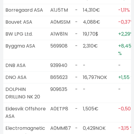
Borregaard ASA
A1J5TM
-
14,310€
-1,11%
Bouvet ASA
A0MSSM
-
4,088€
-0,37%
BW LPG Ltd.
A1W81N
-
19,170$
+2,29%
Byggma ASA
569908
-
2,310€
+8,45
%
DNB ASA
939940
-
-
-
DNO ASA
865623
-
16,797NOK
+1,55 
DOLPHIN
909635
-
-
-
DRILLING NK 20
Eidesvik Offshore
A0ETP8
-
1,505€
-0,50 
ASA
Electromagnetic
A0MM87
-
0,429NOK
-3,15 %