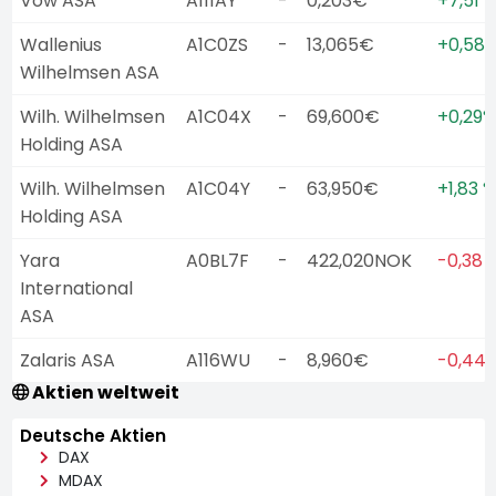
Vow ASA
A111AY
-
0,203€
+7,51 
Wallenius
A1C0ZS
-
13,065€
+0,58
Wilhelmsen ASA
Wilh. Wilhelmsen
A1C04X
-
69,600€
+0,29%
Holding ASA
Wilh. Wilhelmsen
A1C04Y
-
63,950€
+1,83 %
Holding ASA
Yara
A0BL7F
-
422,020NOK
-0,38 
International
ASA
Zalaris ASA
A116WU
-
8,960€
-0,44
Aktien weltweit
Deutsche Aktien
DAX
MDAX