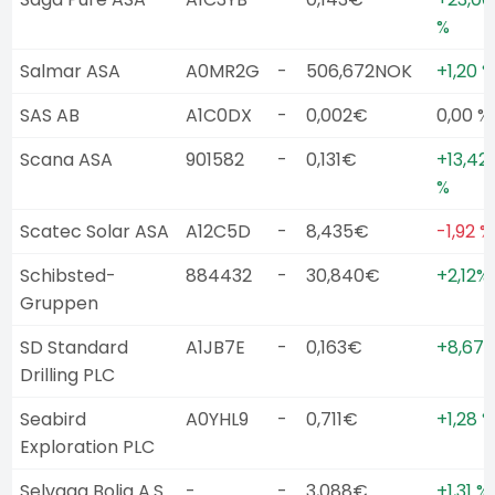
%
Salmar ASA
A0MR2G
-
506,672NOK
+1,20 %
SAS AB
A1C0DX
-
0,002€
0,00 %
Scana ASA
901582
-
0,131€
+13,42
%
Scatec Solar ASA
A12C5D
-
8,435€
-1,92 %
Schibsted-
884432
-
30,840€
+2,12%
Gruppen
SD Standard
A1JB7E
-
0,163€
+8,67
Drilling PLC
Seabird
A0YHL9
-
0,711€
+1,28 %
Exploration PLC
Selvaag Bolig A.S.
-
-
3,088€
+1,31 %