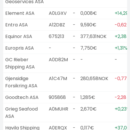
Geoservices ASA
Element ASA
A0LGXV
-
0,008€
+14,29
Entra ASA
A12DBZ
-
9,590€
-0,62 
Equinor ASA
675213
-
377,631NOK
+2,38 
Europris ASA
-
-
7,750€
+1,31%
GC Rieber
A0D82M
-
-
-
Shipping ASA
Gjensidige
A1C47M
-
280,658NOK
-0,77 
Forsikring ASA
Goodtech ASA
905868
-
1,285€
-2,28 
Grieg Seafood
A0MUHR
-
2,670€
+0,23%
ASA
Havila Shipping
A0ERQX
-
0,117€
+37,00