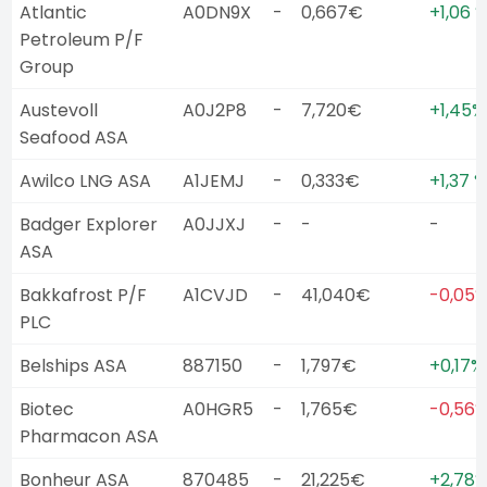
Atlantic
A0DN9X
-
0,667€
+1,06 
Petroleum P/F
Group
Austevoll
A0J2P8
-
7,720€
+1,45%
Seafood ASA
Awilco LNG ASA
A1JEMJ
-
0,333€
+1,37 %
Badger Explorer
A0JJXJ
-
-
-
ASA
Bakkafrost P/F
A1CVJD
-
41,040€
-0,05
PLC
Belships ASA
887150
-
1,797€
+0,17%
Biotec
A0HGR5
-
1,765€
-0,56
Pharmacon ASA
Bonheur ASA
870485
-
21,225€
+2,78