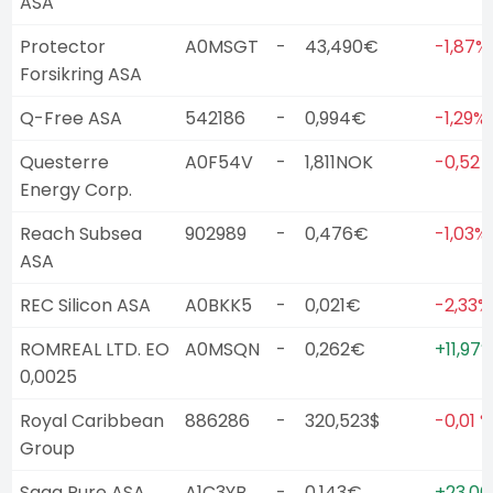
ASA
Protector
A0MSGT
-
43,490€
-1,87%
Forsikring ASA
Q-Free ASA
542186
-
0,994€
-1,29%
Questerre
A0F54V
-
1,811NOK
-0,52 
Energy Corp.
Reach Subsea
902989
-
0,476€
-1,03%
ASA
REC Silicon ASA
A0BKK5
-
0,021€
-2,33%
ROMREAL LTD. EO
A0MSQN
-
0,262€
+11,97
0,0025
Royal Caribbean
886286
-
320,523$
-0,01 %
Group
Saga Pure ASA
A1C3YB
-
0,143€
+23,06