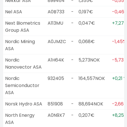
Nekkar ASA
899464
-
1,355€
-0,55 
Nel ASA
A0B733
-
0,197€
-0,46 
Next Biometrics
A113MU
-
0,047€
+7,27
Group ASA
Nordic Mining
A0JMZC
-
0,068€
-1,45%
ASA
Nordic
A1H64K
-
5,273NOK
-5,73 
Nanovector ASA
Nordic
932405
-
164,557NOK
+0,21 %
Semiconductor
ASA
Norsk Hydro ASA
851908
-
88,694NOK
-2,66 
North Energy
A0N9X7
-
0,207€
+8,25 
ASA