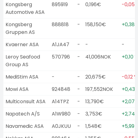
Kongsberg
895919
-
0,196€
-0,05 
Automotive ASA
Kongsberg
888818
-
158,150€
+0,38
Gruppen AS
Kvaerner ASA
A1JA47
-
-
-
Leroy Seafood
570796
-
41,006NOK
+0,10 
Group AS
MediStim ASA
-
-
20,675€
-0,12 %
Mowi ASA
924848
-
197,552NOK
+0,43 
Multiconsult ASA
A14TPZ
-
13,790€
+2,07 
Napatech A/S
A1W980
-
3,753€
+2,74 
Navamedic ASA
A0JKUU
-
1,548€
+5,99 