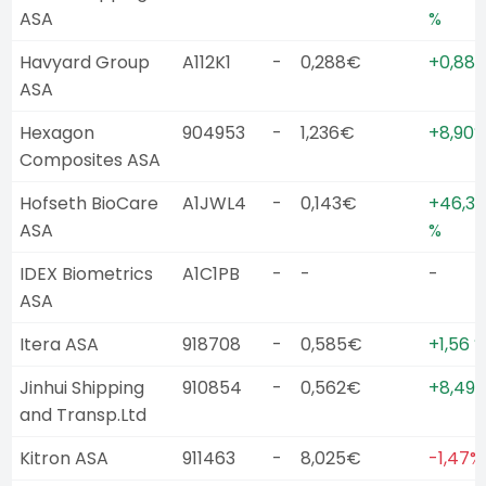
ASA
%
Havyard Group
A112K1
-
0,288€
+0,88 
ASA
Hexagon
904953
-
1,236€
+8,90
Composites ASA
Hofseth BioCare
A1JWL4
-
0,143€
+46,30
ASA
%
IDEX Biometrics
A1C1PB
-
-
-
ASA
Itera ASA
918708
-
0,585€
+1,56 
Jinhui Shipping
910854
-
0,562€
+8,49
and Transp.Ltd
Kitron ASA
911463
-
8,025€
-1,47%