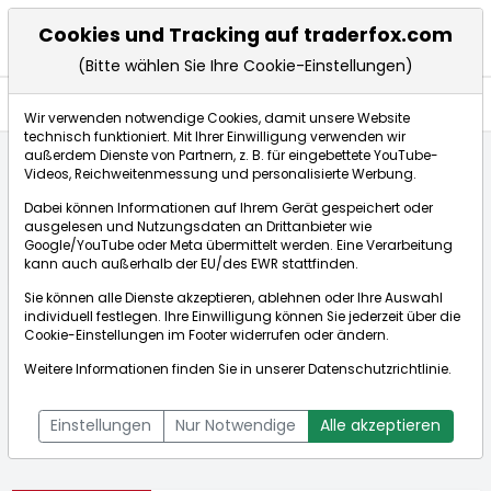
Cookies und Tracking auf traderfox.com
(Bitte wählen Sie Ihre Cookie-Einstellungen)
Aktien
Wir verwenden notwendige Cookies, damit unsere Website
technisch funktioniert. Mit Ihrer Einwilligung verwenden wir
außerdem Dienste von Partnern, z. B. für eingebettete YouTube-
Videos, Reichweitenmessung und personalisierte Werbung.
Startseite
Aktien
Amazon.com Inc.
Dabei können Informationen auf Ihrem Gerät gespeichert oder
ausgelesen und Nutzungsdaten an Drittanbieter wie
Google/YouTube oder Meta übermittelt werden. Eine Verarbeitung
Börse:
kann auch außerhalb der EU/des EWR stattfinden.
Sie können alle Dienste akzeptieren, ablehnen oder Ihre Auswahl
individuell festlegen. Ihre Einwilligung können Sie jederzeit über die
Cookie-Einstellungen
im Footer widerrufen oder ändern.
Amazon.com Inc.
274,720$
+0,90%
Weitere Informationen finden Sie in unserer
Datenschutzrichtlinie
.
Echtzeit-Aktienkurs Amazon.com Inc.
[WKN: 906866 | ISIN:
Bid:
274,720$
Ask:
274,720$
US0231351067]
Einstellungen
Nur Notwendige
Alle akzeptieren
Aktienkurse