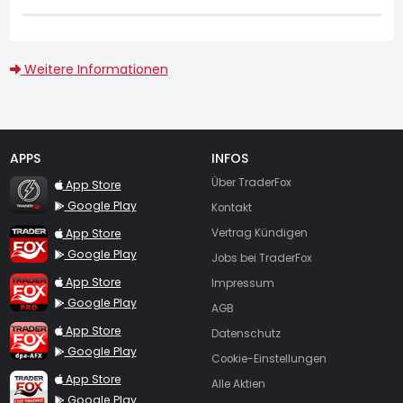
Weitere Informationen
APPS
INFOS
TraderFox Flash
Über TraderFox
App Store
Google Play
Kontakt
TraderFox App
App Store
Vertrag Kündigen
Google Play
Jobs bei TraderFox
TraderFox Pro
App Store
Impressum
Google Play
AGB
TraderFox dpa-AFX ProFeed
App Store
Datenschutz
Google Play
Cookie-Einstellungen
TraderFox Live Trading
App Store
Alle Aktien
Google Play