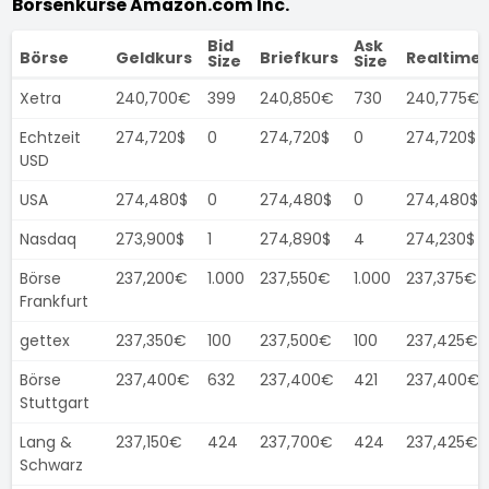
Börsenkurse Amazon.com Inc.
Bid
Ask
Börse
Geldkurs
Briefkurs
Realtime
Size
Size
Xetra
240,700€
399
240,850€
730
240,775€
Echtzeit
274,720$
0
274,720$
0
274,720$
USD
USA
274,480$
0
274,480$
0
274,480$
Nasdaq
273,900$
1
274,890$
4
274,230$
Börse
237,200€
1.000
237,550€
1.000
237,375€
Frankfurt
gettex
237,350€
100
237,500€
100
237,425€
Börse
237,400€
632
237,400€
421
237,400€
Stuttgart
Lang &
237,150€
424
237,700€
424
237,425€
Schwarz