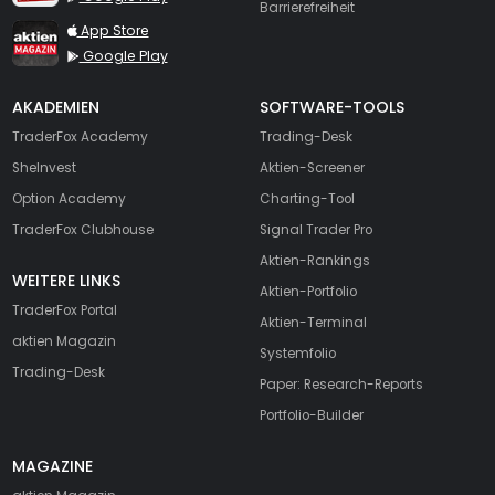
Barrierefreiheit
TraderFox aktien Magazin
App Store
Google Play
AKADEMIEN
SOFTWARE-TOOLS
TraderFox Academy
Trading-Desk
SheInvest
Aktien-Screener
Option Academy
Charting-Tool
TraderFox Clubhouse
Signal Trader Pro
Aktien-Rankings
WEITERE LINKS
Aktien-Portfolio
TraderFox Portal
Aktien-Terminal
aktien Magazin
Systemfolio
Trading-Desk
Paper: Research-Reports
Portfolio-Builder
MAGAZINE