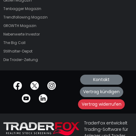
aktien
Magazin
Tenbagger Magazin
Trendfollowing Magazin
GROWTH
Magazin
Nebenwerte Investor
The Big Call
Stillhalter-Depot
Die Trader-Zeitung
Kontakt
offizielle Social Media-Accounts
Vertrag kündigen
Vertrag widerrufen
TraderFox entwickelt
Trading-Software für
Anleger und Trader.