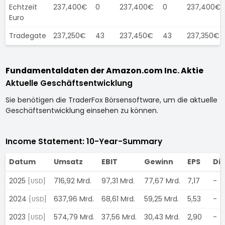
Echtzeit
237,400€
0
237,400€
0
237,400€
Euro
Tradegate
237,250€
43
237,450€
43
237,350€
Fundamentaldaten der Amazon.com Inc. Aktie
Aktuelle Geschäftsentwicklung
Sie benötigen die TraderFox Börsensoftware, um die aktuelle
Geschäftsentwicklung einsehen zu können.
Income Statement: 10-Year-Summary
Datum
Umsatz
EBIT
Gewinn
EPS
Di
2025
716,92 Mrd.
97,31 Mrd.
77,67 Mrd.
7,17
-
[USD]
2024
637,96 Mrd.
68,61 Mrd.
59,25 Mrd.
5,53
-
[USD]
2023
574,79 Mrd.
37,56 Mrd.
30,43 Mrd.
2,90
-
[USD]