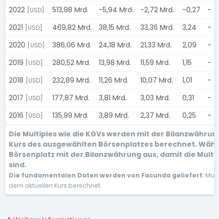
2022
513,98 Mrd.
-5,94 Mrd.
-2,72 Mrd.
-0,27
-
[USD]
2021
469,82 Mrd.
38,15 Mrd.
33,36 Mrd.
3,24
-
[USD]
2020
386,06 Mrd.
24,18 Mrd.
21,33 Mrd.
2,09
-
[USD]
2019
280,52 Mrd.
13,98 Mrd.
11,59 Mrd.
1,15
-
[USD]
2018
232,89 Mrd.
11,26 Mrd.
10,07 Mrd.
1,01
-
[USD]
2017
177,87 Mrd.
3,81 Mrd.
3,03 Mrd.
0,31
-
[USD]
2016
135,99 Mrd.
3,89 Mrd.
2,37 Mrd.
0,25
-
[USD]
Die Multiples wie die KGVs werden mit der Bilanzwähru
Kurs des ausgewählten Börsenplatzes berechnet. Wähl
Börsenplatz mit der Bilanzwährung aus, damit die Multi
sind.
Die fundamentalen Daten werden von Facunda geliefert
; Mul
dem aktuellen Kurs berechnet.